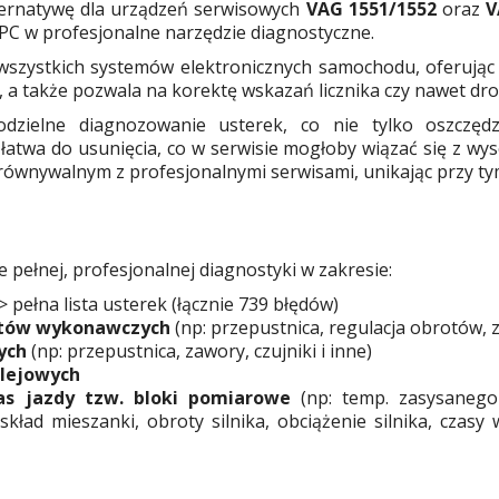
lternatywę dla urządzeń serwisowych
VAG 1551/1552
oraz
V
PC w profesjonalne narzędzie diagnostyczne.
wszystkich systemów elektronicznych samochodu, oferują
, a także pozwala na korektę wskazań licznika czy nawet dro
dzielne diagnozowanie usterek, co nie tylko oszczędz
 łatwa do usunięcia, co w serwisie mogłoby wiązać się z w
równywalnym z profesjonalnymi serwisami, unikając przy t
 pełnej, profesjonalnej diagnostyki w zakresie:
> pełna lista usterek (łącznie 739 błędów)
ntów wykonawczych
(np: przepustnica, regulacja obrotów, z
ych
(np: przepustnica, zawory, czujniki i inne)
olejowych
s jazdy tzw. bloki pomiarowe
(np: temp. zasysanego 
kład mieszanki, obroty silnika, obciążenie silnika, czasy