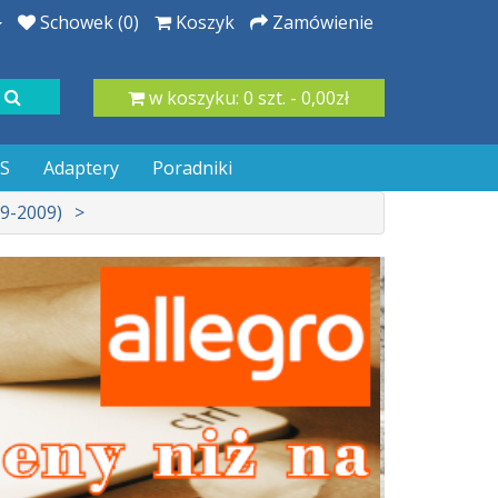
Schowek (0)
Koszyk
Zamówienie
w koszyku: 0 szt. - 0,00zł
RS
Adaptery
Poradniki
89-2009)