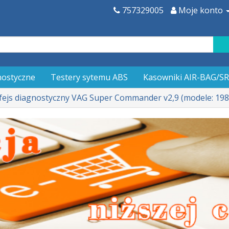
757329005
Moje konto
nostyczne
Testery sytemu ABS
Kasowniki AIR-BAG/S
rfejs diagnostyczny VAG Super Commander v2,9 (modele: 19