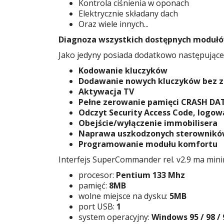
Kontrola ciśnienia w oponach
Elektrycznie składany dach
Oraz wiele innych...
Diagnoza wszystkich dostępnych modułów
Jako jedyny posiada dodatkowo następujące 
Kodowanie kluczyków
Dodawanie nowych kluczyków bez z
Aktywacja TV
Pełne zerowanie pamięci CRASH DA
Odczyt Security Access Code, logow
Obejście/wyłączenie immobilisera
Naprawa uszkodzonych sterownik
Programowanie modułu komfortu
Interfejs SuperCommander rel. v2.9 ma mi
procesor:
Pentium 133 Mhz
pamięć:
8MB
wolne miejsce na dysku:
5MB
port USB:
1
system operacyjny:
Windows 95 / 98 / 9