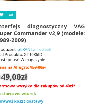
nterfejs diagnostyczny VAG
uper Commander v2,9 (modele:
989-2009)
roducent:
GERANTZ Technik
od Produktu: GT1086ID
ostępność: W magazynie
ena na Allegro:
159,00zł
149,00zł
armowa wysyłka dla zakupów od 40zł*
ostawa we wtorek
prawdź koszt dostawy