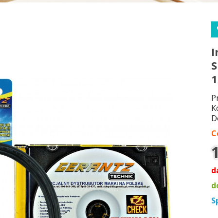
I
S
1
P
K
D
C
d
d
S