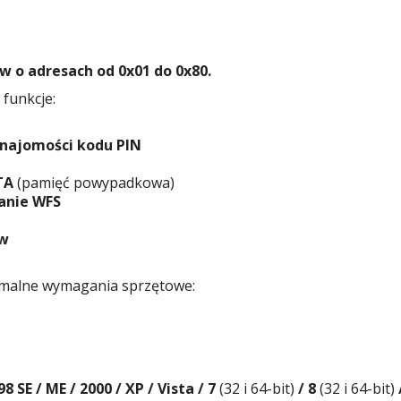
 o adresach od 0x01 do 0x80.
funkcje:
najomości kodu PIN
TA
(pamięć powypadkowa)
anie WFS
ów
nimalne wymagania sprzętowe:
8 SE / ME / 2000 / XP / Vista /
7
(32 i 64-bit)
/ 8
(32 i 64-bit)